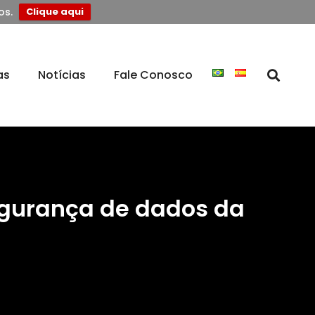
os.
Clique aqui
as
Notícias
Fale Conosco
egurança de dados da