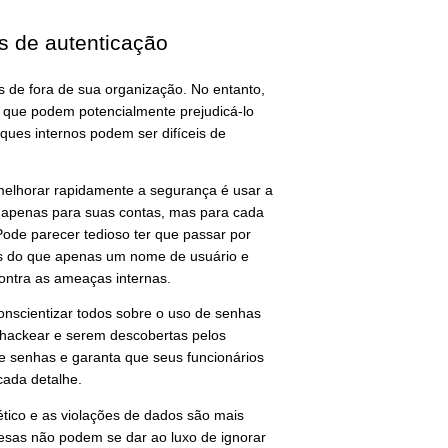
s de autenticação
as de fora de sua organização. No entanto,
s que podem potencialmente prejudicá-lo
ques internos podem ser difíceis de
melhorar rapidamente a segurança é usar a
o apenas para suas contas, mas para cada
ode parecer tedioso ter que passar por
is do que apenas um nome de usuário e
contra as ameaças internas.
onscientizar todos sobre o uso de senhas
e hackear e serem descobertas pelos
de senhas e garanta que seus funcionários
cada detalhe.
tico e as violações de dados são mais
esas não podem se dar ao luxo de ignorar