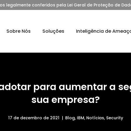
tos legalmente conferidos pela Lei Geral de Proteção de Dad
Sobre Nós
Soluções
Inteligência de Ameaç
 adotar para aumentar a s
sua empresa?
17 de dezembro de 2021
Blog
,
IBM
,
Notícias
,
Security